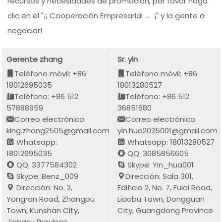
recursos y necesidades de promoción, por favor haga
clic en el "¡¡ Cooperación Empresarial ← ¡" y la gente a
negociar!
Gerente zhang
Sr. yin
Teléfono móvil: +86
Teléfono móvil: +86
18012695035
18013280527
Teléfono: +86 512
Teléfono: +86 512
57888959
36851680
Correo electrónico:
Correo electrónico:
king.zhang2505@gmail.com
yin.hua2025001@gmail.com
Whatsapp:
Whatsapp: 18013280527
18012695035
QQ: 3085856605
QQ: 3377584302
Skype: Yin_hua001
Skype: Benz_009
Dirección: Sala 301,
Dirección: No. 2,
Edificio 2, No. 7, Fulai Road,
Yongran Road, Zhangpu
Liaobu Town, Dongguan
Town, Kunshan City,
City, Guangdong Province
Jiangsu Province