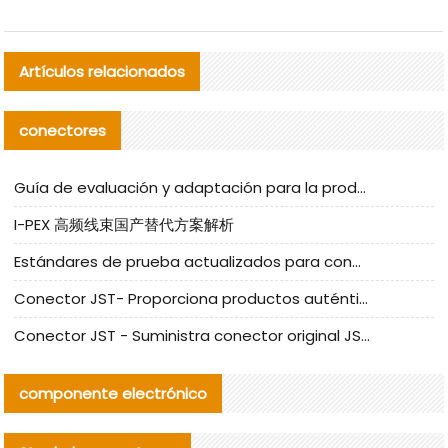
Artículos relacionados
conectores
Guía de evaluación y adaptación para la producción en serie de componentes de cables nacionales para CNC Tech
I-PEX 高频线束国产替代方案解析
Estándares de prueba actualizados para conectores nacionales bajo la referencia de CLIFF
Conector JST- Proporciona productos auténticos y alternativos del conector JST NSHR-02V-S
Conector JST - Suministra conector original JST GHR-09V-S | productos alternativos
componente electrónico