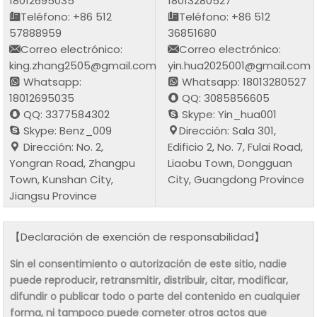
18012695035
18013280527
Teléfono: +86 512
Teléfono: +86 512
57888959
36851680
Correo electrónico:
Correo electrónico:
king.zhang2505@gmail.com
yin.hua2025001@gmail.com
Whatsapp:
Whatsapp: 18013280527
18012695035
QQ: 3085856605
QQ: 3377584302
Skype: Yin_hua001
Skype: Benz_009
Dirección: Sala 301,
Dirección: No. 2,
Edificio 2, No. 7, Fulai Road,
Yongran Road, Zhangpu
Liaobu Town, Dongguan
Town, Kunshan City,
City, Guangdong Province
Jiangsu Province
【Declaración de exención de responsabilidad】
Sin el consentimiento o autorización de este sitio, nadie
puede reproducir, retransmitir, distribuir, citar, modificar,
difundir o publicar todo o parte del contenido en cualquier
forma, ni tampoco puede cometer otros actos que