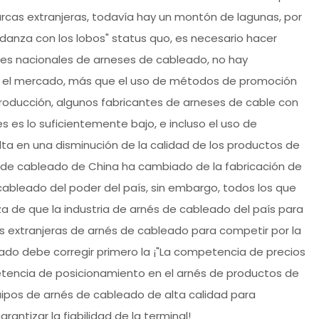
arcas extranjeras, todavía hay un montón de lagunas, por
"danza con los lobos" status quo, es necesario hacer
tes nacionales de arneses de cableado, no hay
par el mercado, más que el uso de métodos de promoción
producción, algunos fabricantes de arneses de cable con
s es lo suficientemente bajo, e incluso el uso de
lta en una disminución de la calidad de los productos de
 de cableado de China ha cambiado de la fabricación de
ableado del poder del país, sin embargo, todos los que
a de que la industria de arnés de cableado del país para
sas extranjeras de arnés de cableado para competir por la
eado debe corregir primero la ¡"La competencia de precios
petencia de posicionamiento en el arnés de productos de
quipos de arnés de cableado de alta calidad para
antizar la fiabilidad de la terminal!