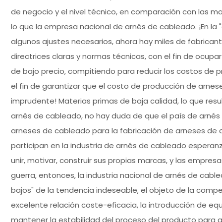
de negocio y el nivel técnico, en comparación con las m
lo que la empresa nacional de arnés de cableado. ¡En la 
algunos ajustes necesarios, ahora hay miles de fabrican
directrices claras y normas técnicas, con el fin de ocu
de bajo precio, compitiendo para reducir los costos de 
el fin de garantizar que el costo de producción de arnese
imprudente! Materias primas de baja calidad, lo que resu
arnés de cableado, no hay duda de que el país de arnés
arneses de cableado para la fabricación de arneses de c
participan en la industria de arnés de cableado esperanz
unir, motivar, construir sus propias marcas, y las empre
guerra, entonces, la industria nacional de arnés de cabl
bajos" de la tendencia indeseable, el objeto de la com
excelente relación coste-eficacia, la introducción de e
mantener la estabilidad del proceso del producto para gar