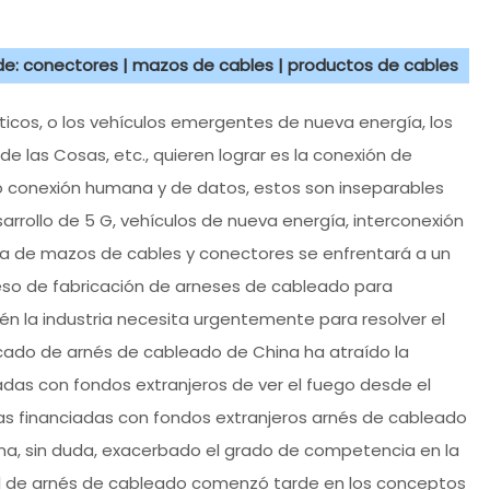
 de: conectores | mazos de cables | productos de cables
ticos, o los vehículos emergentes de nueva energía, los
de las Cosas, etc., quieren lograr es la conexión de
o conexión humana y de datos, estos son inseparables
arrollo de 5 G, vehículos de nueva energía, interconexión
tria de mazos de cables y conectores se enfrentará a un
eso de fabricación de arneses de cableado para
 la industria necesita urgentemente para resolver el
cado de arnés de cableado de China ha atraído la
adas con fondos extranjeros de ver el fuego desde el
esas financiadas con fondos extranjeros arnés de cableado
ina, sin duda, exacerbado el grado de competencia en la
onal de arnés de cableado comenzó tarde en los conceptos