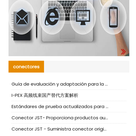
conectores
Guía de evaluación y adaptación para la producción en serie de componentes de cables nacionales para CNC Tech
I-PEX 高频线束国产替代方案解析
Estándares de prueba actualizados para conectores nacionales bajo la referencia de CLIFF
Conector JST- Proporciona productos auténticos y alternativos del conector JST NSHR-02V-S
Conector JST - Suministra conector original JST GHR-09V-S | productos alternativos