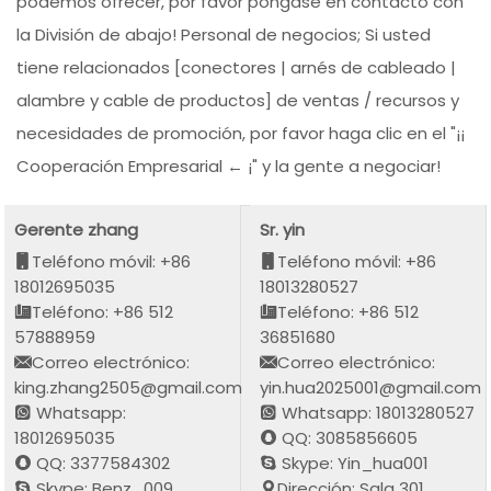
podemos ofrecer, por favor póngase en contacto con
la División de abajo! Personal de negocios; Si usted
tiene relacionados [conectores | arnés de cableado |
alambre y cable de productos] de ventas / recursos y
necesidades de promoción, por favor haga clic en el "¡¡
Cooperación Empresarial ← ¡" y la gente a negociar!
Gerente zhang
Sr. yin
Teléfono móvil: +86
Teléfono móvil: +86
18012695035
18013280527
Teléfono: +86 512
Teléfono: +86 512
57888959
36851680
Correo electrónico:
Correo electrónico:
king.zhang2505@gmail.com
yin.hua2025001@gmail.com
Whatsapp:
Whatsapp: 18013280527
18012695035
QQ: 3085856605
QQ: 3377584302
Skype: Yin_hua001
Skype: Benz_009
Dirección: Sala 301,