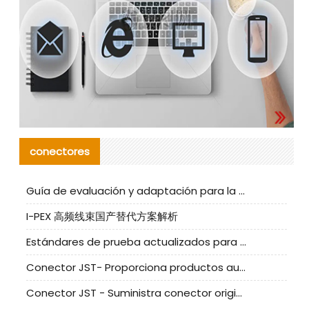
conectores
Guía de evaluación y adaptación para la producción en serie de componentes de cables nacionales para CNC Tech
I-PEX 高频线束国产替代方案解析
Estándares de prueba actualizados para conectores nacionales bajo la referencia de CLIFF
Conector JST- Proporciona productos auténticos y alternativos del conector JST NSHR-02V-S
Conector JST - Suministra conector original JST GHR-09V-S | productos alternativos