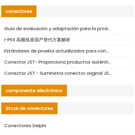
conectores
Guía de evaluación y adaptación para la producción en serie de componentes de cables nacionales para CNC Tech
I-PEX 高频线束国产替代方案解析
Estándares de prueba actualizados para conectores nacionales bajo la referencia de CLIFF
Conector JST- Proporciona productos auténticos y alternativos del conector JST NSHR-02V-S
Conector JST - Suministra conector original JST GHR-09V-S | productos alternativos
componente electrónico
Stock de conectores
Conectores Delphi