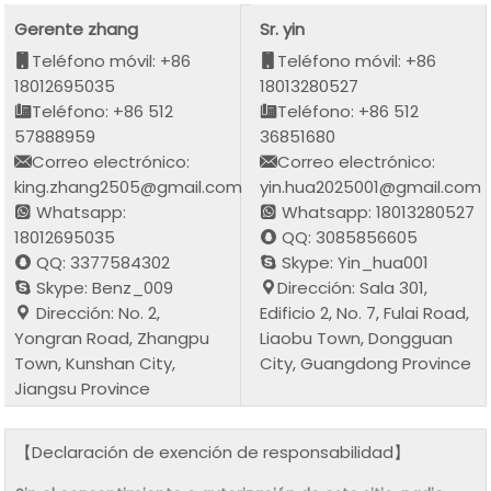
Gerente zhang
Sr. yin
Teléfono móvil: +86
Teléfono móvil: +86
18012695035
18013280527
Teléfono: +86 512
Teléfono: +86 512
57888959
36851680
Correo electrónico:
Correo electrónico:
king.zhang2505@gmail.com
yin.hua2025001@gmail.com
Whatsapp:
Whatsapp: 18013280527
18012695035
QQ: 3085856605
QQ: 3377584302
Skype: Yin_hua001
Skype: Benz_009
Dirección: Sala 301,
Dirección: No. 2,
Edificio 2, No. 7, Fulai Road,
Yongran Road, Zhangpu
Liaobu Town, Dongguan
Town, Kunshan City,
City, Guangdong Province
Jiangsu Province
【Declaración de exención de responsabilidad】