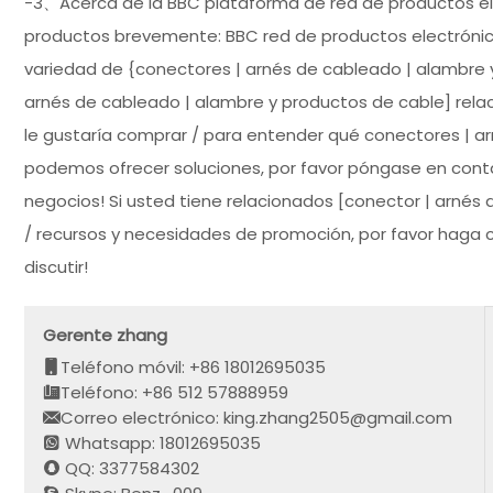
-3、Acerca de la BBC plataforma de red de productos ele
productos brevemente: BBC red de productos electrónico
variedad de {conectores | arnés de cableado | alambre y
arnés de cableado | alambre y productos de cable] rel
le gustaría comprar / para entender qué conectores | a
podemos ofrecer soluciones, por favor póngase en contact
negocios! Si usted tiene relacionados [conector | arnés
/ recursos y necesidades de promoción, por favor haga cl
discutir!
Gerente zhang
Teléfono móvil: +86 18012695035
Teléfono: +86 512 57888959
Correo electrónico: king.zhang2505@gmail.com
Whatsapp: 18012695035
QQ: 3377584302