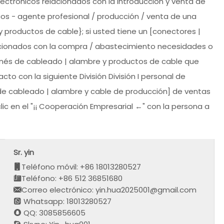
ctrónicos relacionados con la introducción y venta de
s - agente profesional / producción / venta de una
 productos de cable}; si usted tiene un [conectores |
acionados con la compra / abastecimiento necesidades o
rnés de cableado | alambre y productos de cable que
o con la siguiente División División I personal de
 de cableado | alambre y cable de producción] de ventas
ic en el "¡¡ Cooperación Empresarial ←" con la persona a
Sr. yin
Teléfono móvil: +86 18013280527
Teléfono: +86 512 36851680
Correo electrónico: yin.hua2025001@gmail.com
Whatsapp: 18013280527
QQ: 3085856605