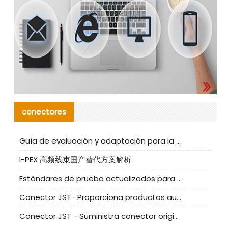
conectores
Guía de evaluación y adaptación para la producción en serie de componentes de cables nacionales para CNC Tech
I-PEX 高频线束国产替代方案解析
Estándares de prueba actualizados para conectores nacionales bajo la referencia de CLIFF
Conector JST- Proporciona productos auténticos y alternativos del conector JST NSHR-02V-S
Conector JST - Suministra conector original JST GHR-09V-S | productos alternativos