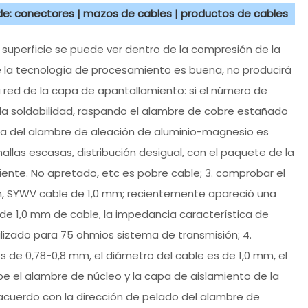
 de: conectores | mazos de cables | productos de cables
la superficie se puede ver dentro de la compresión de la
que la tecnología de procesamiento es buena, no producirá
a red de la capa de apantallamiento: si el número de
la soldabilidad, raspando el alambre de cobre estañado
eza del alambre de aleación de aluminio-magnesio es
llas escasas, distribución desigual, con el paquete de la
iente. No apretado, etc es pobre cable; 3. comprobar el
m, SYWV cable de 1,0 mm; recientemente apareció una
e 1,0 mm de cable, la impedancia característica de
lizado para 75 ohmios sistema de transmisión; 4.
 de 0,78-0,8 mm, el diámetro del cable es de 1,0 mm, el
 el alambre de núcleo y la capa de aislamiento de la
 acuerdo con la dirección de pelado del alambre de