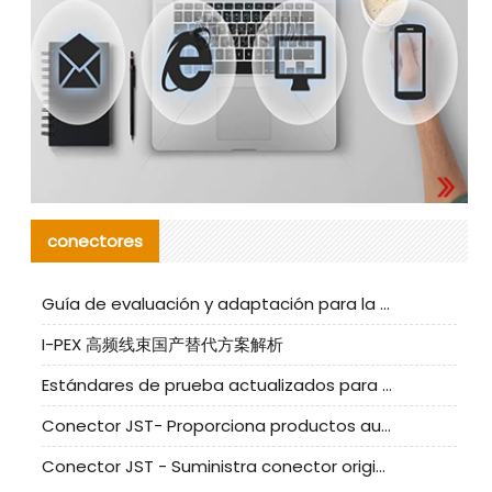
conectores
Guía de evaluación y adaptación para la producción en serie de componentes de cables nacionales para CNC Tech
I-PEX 高频线束国产替代方案解析
Estándares de prueba actualizados para conectores nacionales bajo la referencia de CLIFF
Conector JST- Proporciona productos auténticos y alternativos del conector JST NSHR-02V-S
Conector JST - Suministra conector original JST GHR-09V-S | productos alternativos