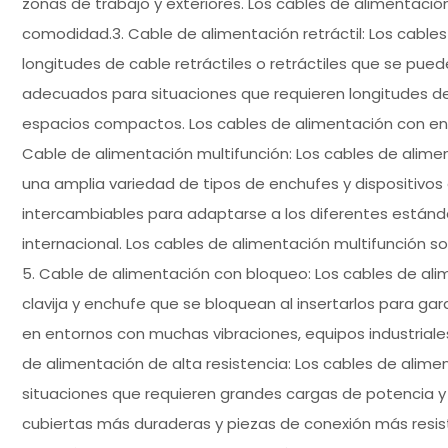
zonas de trabajo y exteriores. Los cables de alimentación
comodidad.3. Cable de alimentación retráctil: Los cable
longitudes de cable retráctiles o retráctiles que se pue
adecuados para situaciones que requieren longitudes de c
espacios compactos. Los cables de alimentación con ench
Cable de alimentación multifunción: Los cables de alim
una amplia variedad de tipos de enchufes y dispositivos
intercambiables para adaptarse a los diferentes estánda
internacional. Los cables de alimentación multifunción s
5. Cable de alimentación con bloqueo: Los cables de al
clavija y enchufe que se bloquean al insertarlos para gara
en entornos con muchas vibraciones, equipos industriales
de alimentación de alta resistencia: Los cables de alim
situaciones que requieren grandes cargas de potencia y 
cubiertas más duraderas y piezas de conexión más resiste