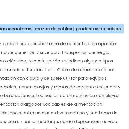
 de: conectores | mazos de cables | productos de cables
liza para conectar una toma de corriente a un aparato
ma de corriente, y sirve para transportar la energía
to eléctrico. A continuación se indican algunos tipos
cterísticas funcionales: 1. Cable de alimentación con
tación con clavija y se suele utilizar para equipos
rciales. Tienen clavijas y tomas de corriente estándar y
baja potencia. Los cables de alimentación con clavija
limentación alargador: Los cables de alimentación
 distancia entre un dispositivo eléctrico y una toma de
 necesita un cable más largo, como dispositivos móviles,