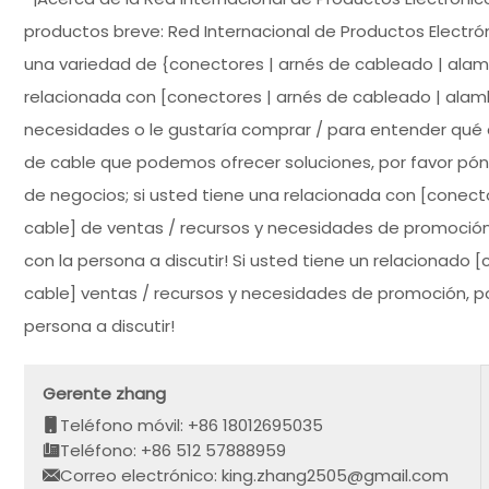
productos breve: Red Internacional de Productos Electró
una variedad de {conectores | arnés de cableado | alamb
relacionada con [conectores | arnés de cableado | ala
necesidades o le gustaría comprar / para entender qué 
de cable que podemos ofrecer soluciones, por favor póng
de negocios; si usted tiene una relacionada con [conect
cable] de ventas / recursos y necesidades de promoción
con la persona a discutir! Si usted tiene un relacionado
cable] ventas / recursos y necesidades de promoción, por
persona a discutir!
Gerente zhang
Teléfono móvil: +86 18012695035
Teléfono: +86 512 57888959
Correo electrónico: king.zhang2505@gmail.com