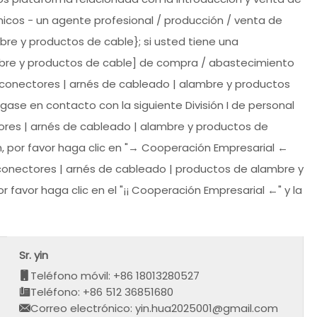
nicos - un agente profesional / producción / venta de
re y productos de cable}; si usted tiene una
mbre y productos de cable] de compra / abastecimiento
conectores | arnés de cableado | alambre y productos
ase en contacto con la siguiente División I de personal
ores | arnés de cableado | alambre y productos de
, por favor haga clic en "→ Cooperación Empresarial ←
 [conectores | arnés de cableado | productos de alambre y
 favor haga clic en el "¡¡ Cooperación Empresarial ←" y la
Sr. yin
Teléfono móvil: +86 18013280527
Teléfono: +86 512 36851680
Correo electrónico: yin.hua2025001@gmail.com