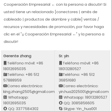
Cooperación Empresarial ← con la persona a discutir! Si
usted tiene un relacionado [conectores | arnés de
cableado | productos de alambre y cable] ventas /
recursos y necesidades de promoción, por favor haga
clic en el "¡¡ Cooperación Empresarial ←" y la persona a
discutir!
Gerente zhang
Sr. yin
Teléfono móvil: +86
Teléfono móvil: +86
18012695035
18013280527
Teléfono: +86 512
Teléfono: +86 512
57888959
36851680
Correo electrónico:
Correo electrónico:
king.zhang2505@gmail.com
yin.hua2025001@gmail.com
Whatsapp:
Whatsapp: 18013280527
18012695035
QQ: 3085856605
QQ: 3377584302
Skype: Yin_hua001