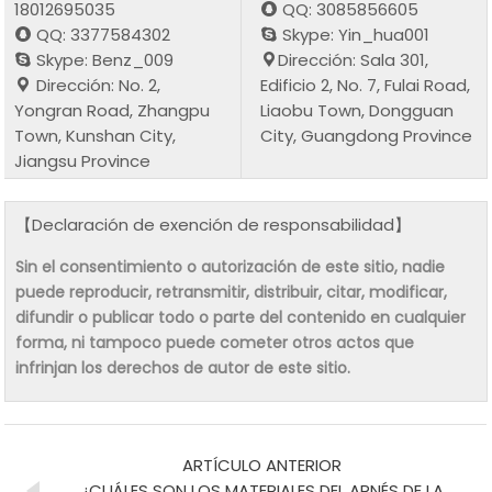
18012695035
QQ: 3085856605
QQ: 3377584302
Skype: Yin_hua001
Skype: Benz_009
Dirección: Sala 301,
Dirección: No. 2,
Edificio 2, No. 7, Fulai Road,
Yongran Road, Zhangpu
Liaobu Town, Dongguan
Town, Kunshan City,
City, Guangdong Province
Jiangsu Province
【Declaración de exención de responsabilidad】
Sin el consentimiento o autorización de este sitio, nadie
puede reproducir, retransmitir, distribuir, citar, modificar,
difundir o publicar todo o parte del contenido en cualquier
forma, ni tampoco puede cometer otros actos que
infrinjan los derechos de autor de este sitio.
ARTÍCULO ANTERIOR
¿CUÁLES SON LOS MATERIALES DEL ARNÉS DE LA