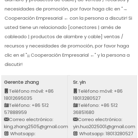
necesidades de promoción, por favor haga clic en "→
Cooperación Empresarial ← con la persona a discutir! Si
usted tiene un relacionado [conectores | arnés de
cableado | productos de alambre y cable] ventas /
recursos y necesidades de promoción, por favor haga
clic en el "¡¡ Cooperación Empresarial ←" y la persona a
discutir!
Gerente zhang
Sr. yin
Teléfono móvil: +86
Teléfono móvil: +86
18012695035
18013280527
Teléfono: +86 512
Teléfono: +86 512
57888959
36851680
Correo electrónico:
Correo electrónico:
king.zhang2505@gmail.com
yin.hua2025001@gmail.com
Whatsapp:
Whatsapp: 18013280527