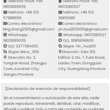
Teléfono móvil: +86
Teléfono móvil: +86
18012695035
18013280527
Teléfono: +86 512
Teléfono: +86 512
57888959
36851680
Correo electrónico:
Correo electrónico:
king.zhang2505@gmail.com
yin.hua2025001@gmail.com
Whatsapp:
Whatsapp: 18013280527
18012695035
QQ: 3085856605
QQ: 3377584302
Skype: Yin_hua001
Skype: Benz_009
Dirección: Sala 301,
Dirección: No. 2,
Edificio 2, No. 7, Fulai Road,
Yongran Road, Zhangpu
Liaobu Town, Dongguan
Town, Kunshan City,
City, Guangdong Province
Jiangsu Province
【Declaración de exención de responsabilidad】
Sin el consentimiento o autorización de este sitio, nadie
puede reproducir, retransmitir, distribuir, citar, modificar,
difundir o publicar todo o parte del contenido en cualquier