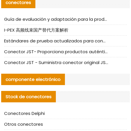
conectores
Guía de evaluación y adaptación para la producción en serie de componentes de cables nacionales para CNC Tech
I-PEX 高频线束国产替代方案解析
Estándares de prueba actualizados para conectores nacionales bajo la referencia de CLIFF
Conector JST- Proporciona productos auténticos y alternativos del conector JST NSHR-02V-S
Conector JST - Suministra conector original JST GHR-09V-S | productos alternativos
componente electrónico
Stock de conectores
Conectores Delphi
Otros conectores