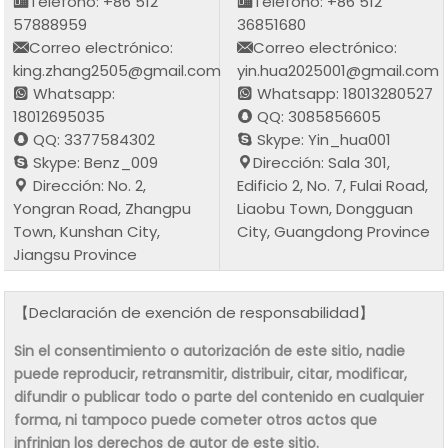
Teléfono: +86 512
Teléfono: +86 512
57888959
36851680
Correo electrónico:
Correo electrónico:
king.zhang2505@gmail.com
yin.hua2025001@gmail.com
Whatsapp:
Whatsapp: 18013280527
18012695035
QQ: 3085856605
QQ: 3377584302
Skype: Yin_hua001
Skype: Benz_009
Dirección: Sala 301,
Dirección: No. 2,
Edificio 2, No. 7, Fulai Road,
Yongran Road, Zhangpu
Liaobu Town, Dongguan
Town, Kunshan City,
City, Guangdong Province
Jiangsu Province
【Declaración de exención de responsabilidad】
Sin el consentimiento o autorización de este sitio, nadie
puede reproducir, retransmitir, distribuir, citar, modificar,
difundir o publicar todo o parte del contenido en cualquier
forma, ni tampoco puede cometer otros actos que
infrinjan los derechos de autor de este sitio.