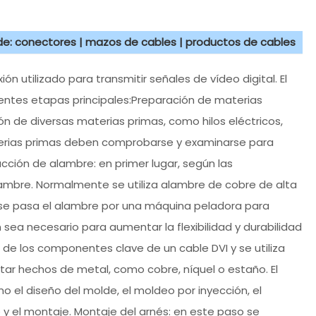
 de: conectores | mazos de cables | productos de cables
ión utilizado para transmitir señales de vídeo digital. El
ientes etapas principales:Preparación de materias
ón de diversas materias primas, como hilos eléctricos,
terias primas deben comprobarse y examinarse para
cción de alambre: en primer lugar, según las
ambre. Normalmente se utiliza alambre de cobre de alta
 se pasa el alambre por una máquina peladora para
n sea necesario para aumentar la flexibilidad y durabilidad
o de los componentes clave de un cable DVI y se utiliza
estar hechos de metal, como cobre, níquel o estaño. El
 el diseño del molde, el moldeo por inyección, el
 y el montaje. Montaje del arnés: en este paso se