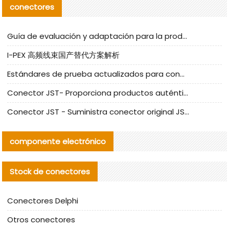
conectores
Guía de evaluación y adaptación para la producción en serie de componentes de cables nacionales para CNC Tech
I-PEX 高频线束国产替代方案解析
Estándares de prueba actualizados para conectores nacionales bajo la referencia de CLIFF
Conector JST- Proporciona productos auténticos y alternativos del conector JST NSHR-02V-S
Conector JST - Suministra conector original JST GHR-09V-S | productos alternativos
componente electrónico
Stock de conectores
Conectores Delphi
Otros conectores