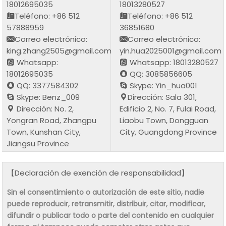
18012695035
18013280527
Teléfono: +86 512
Teléfono: +86 512
57888959
36851680
Correo electrónico:
Correo electrónico:
king.zhang2505@gmail.com
yin.hua2025001@gmail.com
Whatsapp:
Whatsapp: 18013280527
18012695035
QQ: 3085856605
QQ: 3377584302
Skype: Yin_hua001
Skype: Benz_009
Dirección: Sala 301,
Dirección: No. 2,
Edificio 2, No. 7, Fulai Road,
Yongran Road, Zhangpu
Liaobu Town, Dongguan
Town, Kunshan City,
City, Guangdong Province
Jiangsu Province
【Declaración de exención de responsabilidad】
Sin el consentimiento o autorización de este sitio, nadie
puede reproducir, retransmitir, distribuir, citar, modificar,
difundir o publicar todo o parte del contenido en cualquier