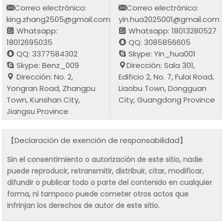
Correo electrónico:
Correo electrónico:
king.zhang2505@gmail.com
yin.hua2025001@gmail.com
Whatsapp:
Whatsapp: 18013280527
18012695035
QQ: 3085856605
QQ: 3377584302
Skype: Yin_hua001
Skype: Benz_009
Dirección: Sala 301,
Dirección: No. 2,
Edificio 2, No. 7, Fulai Road,
Yongran Road, Zhangpu
Liaobu Town, Dongguan
Town, Kunshan City,
City, Guangdong Province
Jiangsu Province
【Declaración de exención de responsabilidad】
Sin el consentimiento o autorización de este sitio, nadie
puede reproducir, retransmitir, distribuir, citar, modificar,
difundir o publicar todo o parte del contenido en cualquier
forma, ni tampoco puede cometer otros actos que
infrinjan los derechos de autor de este sitio.