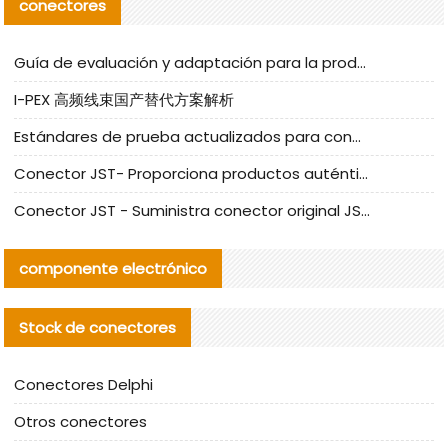
conectores
Guía de evaluación y adaptación para la producción en serie de componentes de cables nacionales para CNC Tech
I-PEX 高频线束国产替代方案解析
Estándares de prueba actualizados para conectores nacionales bajo la referencia de CLIFF
Conector JST- Proporciona productos auténticos y alternativos del conector JST NSHR-02V-S
Conector JST - Suministra conector original JST GHR-09V-S | productos alternativos
componente electrónico
Stock de conectores
Conectores Delphi
Otros conectores