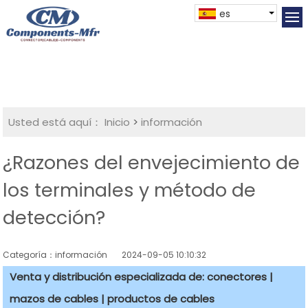
es
Usted está aquí：
Inicio
>
información
¿Razones del envejecimiento de
los terminales y método de
detección?
Categoría：información
2024-09-05 10:10:32
Venta y distribución especializada de: conectores |
mazos de cables | productos de cables