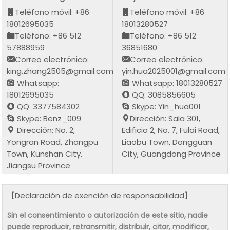
Teléfono móvil: +86
Teléfono móvil: +86
18012695035
18013280527
Teléfono: +86 512
Teléfono: +86 512
57888959
36851680
Correo electrónico:
Correo electrónico:
king.zhang2505@gmail.com
yin.hua2025001@gmail.com
Whatsapp:
Whatsapp: 18013280527
18012695035
QQ: 3085856605
QQ: 3377584302
Skype: Yin_hua001
Skype: Benz_009
Dirección: Sala 301,
Dirección: No. 2,
Edificio 2, No. 7, Fulai Road,
Yongran Road, Zhangpu
Liaobu Town, Dongguan
Town, Kunshan City,
City, Guangdong Province
Jiangsu Province
【Declaración de exención de responsabilidad】
Sin el consentimiento o autorización de este sitio, nadie
puede reproducir, retransmitir, distribuir, citar, modificar,