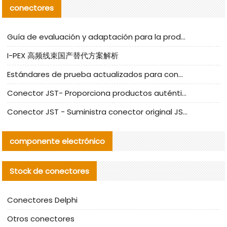
conectores
Guía de evaluación y adaptación para la producción en serie de componentes de cables nacionales para CNC Tech
I-PEX 高频线束国产替代方案解析
Estándares de prueba actualizados para conectores nacionales bajo la referencia de CLIFF
Conector JST- Proporciona productos auténticos y alternativos del conector JST NSHR-02V-S
Conector JST - Suministra conector original JST GHR-09V-S | productos alternativos
componente electrónico
Stock de conectores
Conectores Delphi
Otros conectores