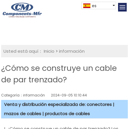
es
Usted está aquí：
Inicio
>
información
¿Cómo se construye un cable
de par trenzado?
Categoría：información
2024-09-05 10:10:44
Venta y distribución especializada de: conectores |
mazos de cables | productos de cables
I. ¿Cómo se construye un cable de par trenzado? Los