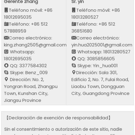
Gerente zhang
Sr. yin
Teléfono móvil: +86
Teléfono móvil: +86
18012695035
18013280527
Teléfono: +86 512
Teléfono: +86 512
57888959
36851680
Correo electrónico:
Correo electrónico:
king.zhang2505@gmail.com
yin.hua2025001@gmail.com
Whatsapp:
Whatsapp: 18013280527
18012695035
QQ: 3085856605
QQ: 3377584302
Skype: Yin_hua001
Skype: Benz_009
Dirección: Sala 301,
Dirección: No. 2,
Edificio 2, No. 7, Fulai Road,
Yongran Road, Zhangpu
Liaobu Town, Dongguan
Town, Kunshan City,
City, Guangdong Province
Jiangsu Province
【Declaración de exención de responsabilidad】
Sin el consentimiento o autorización de este sitio, nadie