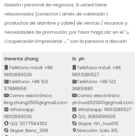
División I personal de negocios; Si usted tiene
relacionados [conector | arnés de cableado |
productos de alambre y cable] de ventas / recursos y
necesidades de promoción, por favor haga clic en el "¡¡
Cooperación Empresarial ←" con la persona a discutir!
Gerente zhang
Sr. yin
Teléfono móvil: +86
Teléfono móvil: +86
18012695035
18013280527
Teléfono: +86 512
Teléfono: +86 512
57888959
36851680
Correo electrónico:
Correo electrónico:
king.zhang2505@gmail.com
yin.hua2025001@gmail.com
Whatsapp:
Whatsapp: 18013280527
18012695035
QQ: 3085856605
QQ: 3377584302
Skype: Yin_hua001
Skype: Benz_009
Dirección: Sala 301,