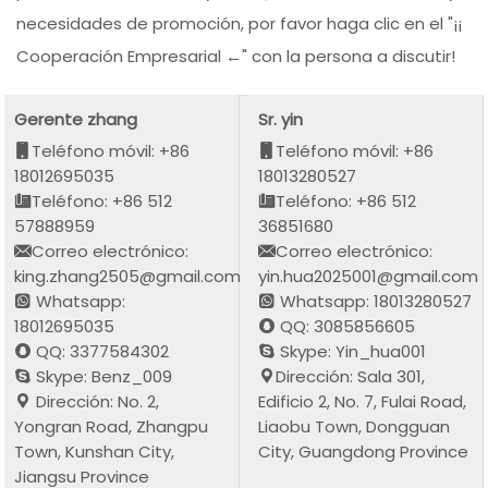
necesidades de promoción, por favor haga clic en el "¡¡
Cooperación Empresarial ←" con la persona a discutir!
Gerente zhang
Sr. yin
Teléfono móvil: +86
Teléfono móvil: +86
18012695035
18013280527
Teléfono: +86 512
Teléfono: +86 512
57888959
36851680
Correo electrónico:
Correo electrónico:
king.zhang2505@gmail.com
yin.hua2025001@gmail.com
Whatsapp:
Whatsapp: 18013280527
18012695035
QQ: 3085856605
QQ: 3377584302
Skype: Yin_hua001
Skype: Benz_009
Dirección: Sala 301,
Dirección: No. 2,
Edificio 2, No. 7, Fulai Road,
Yongran Road, Zhangpu
Liaobu Town, Dongguan
Town, Kunshan City,
City, Guangdong Province
Jiangsu Province