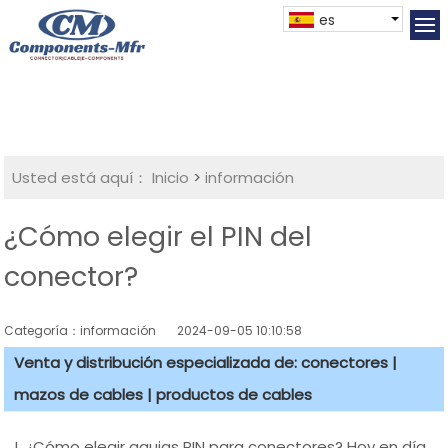
es
Usted está aquí：
Inicio
>
información
¿Cómo elegir el PIN del
conector?
Categoría：información
2024-09-05 10:10:58
Venta y distribución especializada de: conectores |
mazos de cables | productos de cables
I. ¿Cómo elegir agujas PIN para conectores? Hoy en día