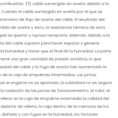
 combustión. (3) cable sumergido en aceite debido a la
te. Cuando el cable sumergido en aceite por el que se
enómeno de flujo de aceite del cable. El resultado del
pérdida de aceite y seco, la resistencia térmica de esta
papel se quemó y ruptura temprana. Además, debido a la
eza del cable superior para hacer espacio y generar
r la humedad y hacer que el final de la humedad. La parte
enerar una gran cantidad de presión estática, lo que
umedad del cable y la fuga de aceite han aumentado la
to de la caja de empalmes intermedios. Las juntas
ue el engarce no es apretado, la soldadura no es segura
la oxidación de las juntas de funcionamiento, el calor, el
 relleno en la caja de empalme intermedia la calidad del
aislante de relleno, la caja dentro de la memoria de los
re, dañado y con fugas en la humedad, los factores