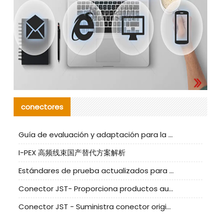
conectores
Guía de evaluación y adaptación para la producción en serie de componentes de cables nacionales para CNC Tech
I-PEX 高频线束国产替代方案解析
Estándares de prueba actualizados para conectores nacionales bajo la referencia de CLIFF
Conector JST- Proporciona productos auténticos y alternativos del conector JST NSHR-02V-S
Conector JST - Suministra conector original JST GHR-09V-S | productos alternativos