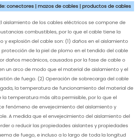
 de: conectores | mazos de cables | productos de cables
? El aislamiento de los cables eléctricos se compone de
sustancias combustibles, por lo que el cable tiene la
o y explosión del cable son: (1) daños en el aislamiento
protección de la piel de plomo en el tendido del cable
por daños mecánicos, causados por la fase de cable o
 en un arco de modo que el material de aislamiento y el
stión de fuego. (2) Operación de sobrecarga del cable
gada, la temperatura de funcionamiento del material de
 la temperatura más alta permisible, por lo que el
este fenómeno de envejecimiento del aislamiento y
ble. A medida que el envejecimiento del aislamiento del
erder o reducir las propiedades aislantes y propiedades
ema de fuego, e incluso a lo largo de toda la longitud