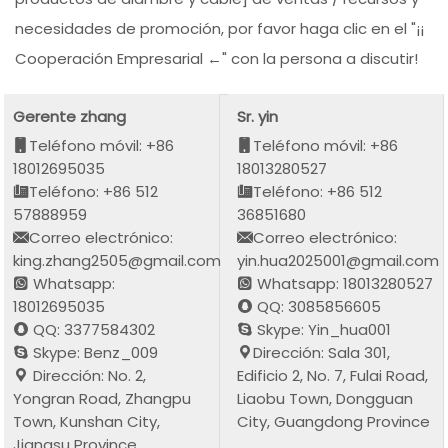
necesidades de promoción, por favor haga clic en el "¡¡
Cooperación Empresarial ←" con la persona a discutir!
Gerente zhang
Sr. yin
Teléfono móvil: +86
Teléfono móvil: +86
18012695035
18013280527
Teléfono: +86 512
Teléfono: +86 512
57888959
36851680
Correo electrónico:
Correo electrónico:
king.zhang2505@gmail.com
yin.hua2025001@gmail.com
Whatsapp:
Whatsapp: 18013280527
18012695035
QQ: 3085856605
QQ: 3377584302
Skype: Yin_hua001
Skype: Benz_009
Dirección: Sala 301,
Dirección: No. 2,
Edificio 2, No. 7, Fulai Road,
Yongran Road, Zhangpu
Liaobu Town, Dongguan
Town, Kunshan City,
City, Guangdong Province
Jiangsu Province