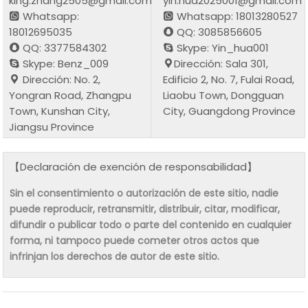
king.zhang2505@gmail.com
yin.hua2025001@gmail.com
Whatsapp:
Whatsapp: 18013280527
18012695035
QQ: 3085856605
QQ: 3377584302
Skype: Yin_hua001
Skype: Benz_009
Dirección: Sala 301,
Dirección: No. 2,
Edificio 2, No. 7, Fulai Road,
Yongran Road, Zhangpu
Liaobu Town, Dongguan
Town, Kunshan City,
City, Guangdong Province
Jiangsu Province
【Declaración de exención de responsabilidad】
Sin el consentimiento o autorización de este sitio, nadie
puede reproducir, retransmitir, distribuir, citar, modificar,
difundir o publicar todo o parte del contenido en cualquier
forma, ni tampoco puede cometer otros actos que
infrinjan los derechos de autor de este sitio.