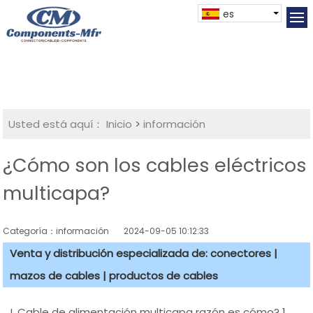
es
Usted está aquí：
Inicio
>
información
¿Cómo son los cables eléctricos
multicapa?
Categoría：información
2024-09-05 10:12:33
Venta y distribución especializada de: conectores |
mazos de cables | productos de cables
I. Cable de alimentación multicapa razón es cómo? 1.