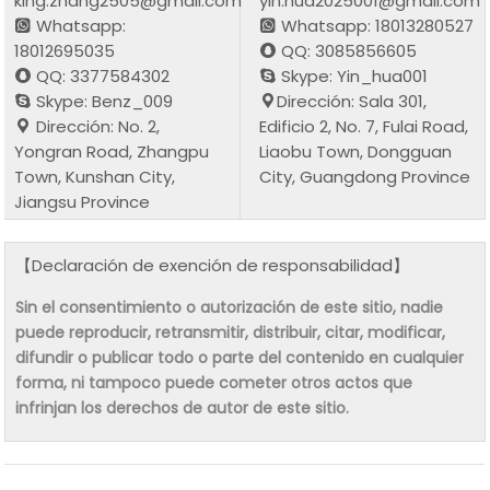
king.zhang2505@gmail.com
yin.hua2025001@gmail.com
Whatsapp:
Whatsapp: 18013280527
18012695035
QQ: 3085856605
QQ: 3377584302
Skype: Yin_hua001
Skype: Benz_009
Dirección: Sala 301,
Dirección: No. 2,
Edificio 2, No. 7, Fulai Road,
Yongran Road, Zhangpu
Liaobu Town, Dongguan
Town, Kunshan City,
City, Guangdong Province
Jiangsu Province
【Declaración de exención de responsabilidad】
Sin el consentimiento o autorización de este sitio, nadie
puede reproducir, retransmitir, distribuir, citar, modificar,
difundir o publicar todo o parte del contenido en cualquier
forma, ni tampoco puede cometer otros actos que
infrinjan los derechos de autor de este sitio.