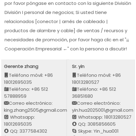
por favor póngase en contacto con la siguiente División
División I personal de negocios; Si usted tiene
relacionados [conector | arnés de cableado |
productos de alambre y cable] de ventas / recursos y
necesidades de promoción, por favor haga clic en el "¡¡
Cooperación Empresarial ←" con la persona a discutir!
Gerente zhang
Sr. yin
Teléfono móvil: +86
Teléfono móvil: +86
18012695035
18013280527
Teléfono: +86 512
Teléfono: +86 512
57888959
36851680
Correo electrónico:
Correo electrónico:
king.zhang2505@gmail.com
yin.hua2025001@gmail.com
Whatsapp:
Whatsapp: 18013280527
18012695035
QQ: 3085856605
QQ: 3377584302
Skype: Yin_hua001