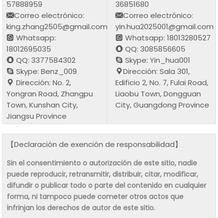
57888959
36851680
Correo electrónico:
Correo electrónico:
king.zhang2505@gmail.com
yin.hua2025001@gmail.com
Whatsapp:
Whatsapp: 18013280527
18012695035
QQ: 3085856605
QQ: 3377584302
Skype: Yin_hua001
Skype: Benz_009
Dirección: Sala 301,
Dirección: No. 2,
Edificio 2, No. 7, Fulai Road,
Yongran Road, Zhangpu
Liaobu Town, Dongguan
Town, Kunshan City,
City, Guangdong Province
Jiangsu Province
【Declaración de exención de responsabilidad】
Sin el consentimiento o autorización de este sitio, nadie
puede reproducir, retransmitir, distribuir, citar, modificar,
difundir o publicar todo o parte del contenido en cualquier
forma, ni tampoco puede cometer otros actos que
infrinjan los derechos de autor de este sitio.