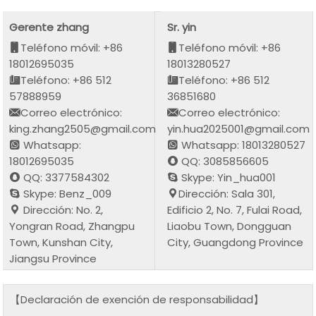
Gerente zhang
Sr. yin
Teléfono móvil: +86
Teléfono móvil: +86
18012695035
18013280527
Teléfono: +86 512
Teléfono: +86 512
57888959
36851680
Correo electrónico:
Correo electrónico:
king.zhang2505@gmail.com
yin.hua2025001@gmail.com
Whatsapp:
Whatsapp: 18013280527
18012695035
QQ: 3085856605
QQ: 3377584302
Skype: Yin_hua001
Skype: Benz_009
Dirección: Sala 301,
Dirección: No. 2,
Edificio 2, No. 7, Fulai Road,
Yongran Road, Zhangpu
Liaobu Town, Dongguan
Town, Kunshan City,
City, Guangdong Province
Jiangsu Province
【Declaración de exención de responsabilidad】