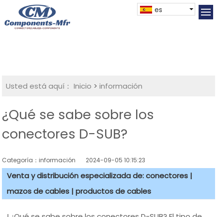
es
Usted está aquí：
Inicio
>
información
¿Qué se sabe sobre los
conectores D-SUB?
Categoría：información
2024-09-05 10:15:23
Venta y distribución especializada de: conectores |
mazos de cables | productos de cables
I.¿Qué se sabe sobre los conectores D-SUB? El tipo de