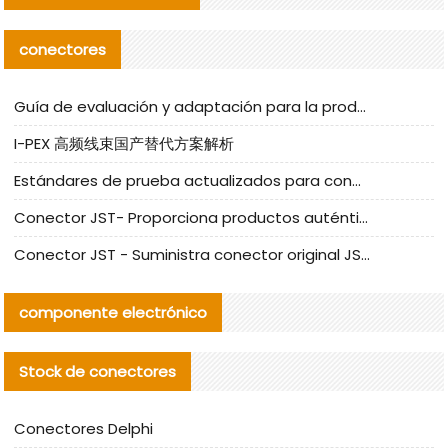
conectores
Guía de evaluación y adaptación para la producción en serie de componentes de cables nacionales para CNC Tech
I-PEX 高频线束国产替代方案解析
Estándares de prueba actualizados para conectores nacionales bajo la referencia de CLIFF
Conector JST- Proporciona productos auténticos y alternativos del conector JST NSHR-02V-S
Conector JST - Suministra conector original JST GHR-09V-S | productos alternativos
componente electrónico
Stock de conectores
Conectores Delphi