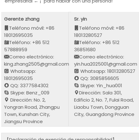
empresarial ← ¡" para hablar con una persona!
Gerente zhang
Sr. yin
Teléfono móvil: +86
Teléfono móvil: +86
18012695035
18013280527
Teléfono: +86 512
Teléfono: +86 512
57888959
36851680
Correo electrónico:
Correo electrónico:
king.zhang2505@gmail.com
yin.hua2025001@gmail.com
Whatsapp:
Whatsapp: 18013280527
18012695035
QQ: 3085856605
QQ: 3377584302
Skype: Yin_hua001
Skype: Benz_009
Dirección: Sala 301,
Dirección: No. 2,
Edificio 2, No. 7, Fulai Road,
Yongran Road, Zhangpu
Liaobu Town, Dongguan
Town, Kunshan City,
City, Guangdong Province
Jiangsu Province
【Declaración de exención de responsabilidad】