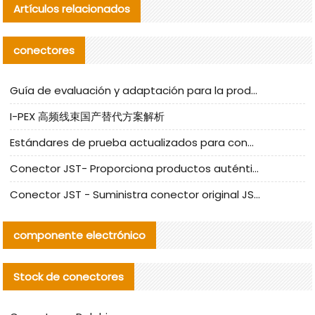
Artículos relacionados
conectores
Guía de evaluación y adaptación para la producción en serie de componentes de cables nacionales para CNC Tech
I-PEX 高频线束国产替代方案解析
Estándares de prueba actualizados para conectores nacionales bajo la referencia de CLIFF
Conector JST- Proporciona productos auténticos y alternativos del conector JST NSHR-02V-S
Conector JST - Suministra conector original JST GHR-09V-S | productos alternativos
componente electrónico
Stock de conectores