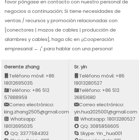
favor póngase en contacto con nuestro personal de
negocios a continuación; Si tiene necesidades de
ventas / recursos y promoción relacionadas con
[conectores | mazos de cables | producción de
alambres y cables], haga clic en ¡¡Cooperación
empresarial ← ¡" para hablar con una persona!
Gerente zhang
Sr. yin
Teléfono móvil: +86
Teléfono móvil: +86
18012695035
18013280527
Teléfono: +86 512
Teléfono: +86 512
57888959
36851680
Correo electrónico:
Correo electrónico:
king.zhang2505@gmail.com
yin.hua2025001@gmail.com
Whatsapp:
Whatsapp: 18013280527
18012695035
QQ: 3085856605
QQ: 3377584302
Skype: Yin_hua001