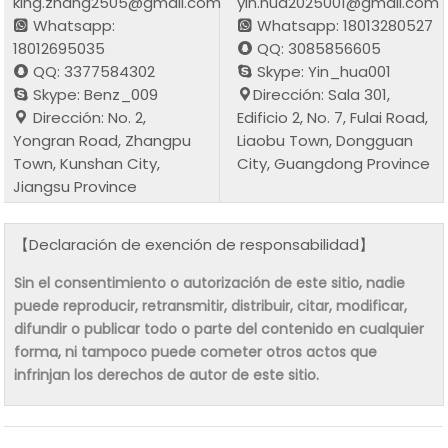
king.zhang2505@gmail.com
yin.hua2025001@gmail.com
Whatsapp:
Whatsapp: 18013280527
18012695035
QQ: 3085856605
QQ: 3377584302
Skype: Yin_hua001
Skype: Benz_009
Dirección: Sala 301,
Dirección: No. 2,
Edificio 2, No. 7, Fulai Road,
Yongran Road, Zhangpu
Liaobu Town, Dongguan
Town, Kunshan City,
City, Guangdong Province
Jiangsu Province
【Declaración de exención de responsabilidad】
Sin el consentimiento o autorización de este sitio, nadie
puede reproducir, retransmitir, distribuir, citar, modificar,
difundir o publicar todo o parte del contenido en cualquier
forma, ni tampoco puede cometer otros actos que
infrinjan los derechos de autor de este sitio.