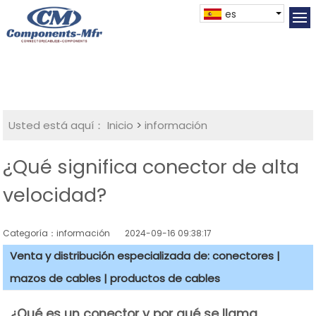
es
Usted está aquí：
Inicio
>
información
¿Qué significa conector de alta
velocidad?
Categoría：información
2024-09-16 09:38:17
Venta y distribución especializada de: conectores |
mazos de cables | productos de cables
¿Qué es un conector y por qué se llama