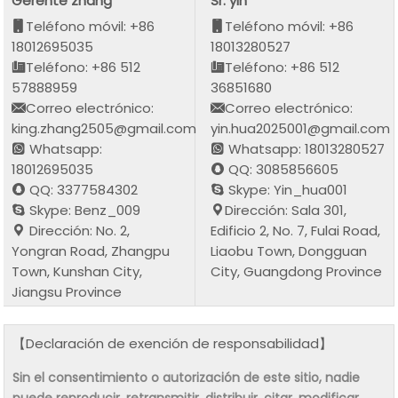
Gerente zhang
Sr. yin
Teléfono móvil: +86
Teléfono móvil: +86
18012695035
18013280527
Teléfono: +86 512
Teléfono: +86 512
57888959
36851680
Correo electrónico:
Correo electrónico:
king.zhang2505@gmail.com
yin.hua2025001@gmail.com
Whatsapp:
Whatsapp: 18013280527
18012695035
QQ: 3085856605
QQ: 3377584302
Skype: Yin_hua001
Skype: Benz_009
Dirección: Sala 301,
Dirección: No. 2,
Edificio 2, No. 7, Fulai Road,
Yongran Road, Zhangpu
Liaobu Town, Dongguan
Town, Kunshan City,
City, Guangdong Province
Jiangsu Province
【Declaración de exención de responsabilidad】
Sin el consentimiento o autorización de este sitio, nadie
puede reproducir, retransmitir, distribuir, citar, modificar,