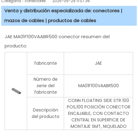
Categoría：conectores
2025-05-29 11:07:36
Venta y distribución especializada de: conectores |
mazos de cables | productos de cables
JAE MA01F100VAABR500 conector resumen del
producto:
fabricante
JAE
Número de
serie del
MA01F100VAABR500
fabricante
CONN FLOATING SIDE STR 100
POS,100 POSICIÓN CONECTOR
Descripción
ENCAJABLE, CON CONTACTO
del producto
CENTRAL EN SUPERFICIE DE
MONTAJE SMT, NIQUELADO