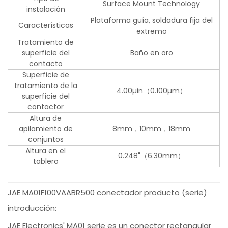
Surface Mount Technology
instalación
Plataforma guía, soldadura fija del
Características
extremo
Tratamiento de
superficie del
Baño en oro
contacto
Superficie de
tratamiento de la
4.00µin（0.100µm）
superficie del
contactor
Altura de
apilamiento de
8mm，10mm，18mm
conjuntos
Altura en el
0.248"（6.30mm）
tablero
JAE MA01F100VAABR500 conectador producto (serie)
introducción:
JAE Electronics' MA01 serie es un conector rectangular