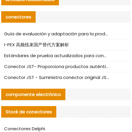
conectores
Guía de evaluación y adaptación para la producción en serie de componentes de cables nacionales para CNC Tech
I-PEX 高频线束国产替代方案解析
Estándares de prueba actualizados para conectores nacionales bajo la referencia de CLIFF
Conector JST- Proporciona productos auténticos y alternativos del conector JST NSHR-02V-S
Conector JST - Suministra conector original JST GHR-09V-S | productos alternativos
componente electrónico
Stock de conectores
Conectores Delphi