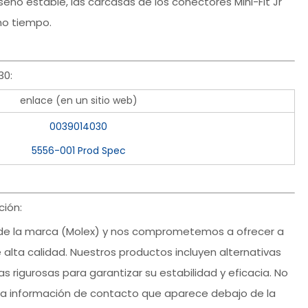
iseño estable, las carcasas de los conectores Mini-Fit Jr
ho tiempo.
30:
enlace (en un sitio web)
0039014030
5556-001 Prod Spec
ión:
 de la marca (Molex) y nos comprometemos a ofrecer a
 alta calidad. Nuestros productos incluyen alternativas
 rigurosas para garantizar su estabilidad y eficacia. No
la información de contacto que aparece debajo de la