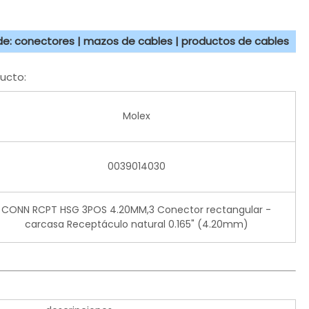
 de: conectores | mazos de cables | productos de cables
ucto:
Molex
0039014030
CONN RCPT HSG 3POS 4.20MM,3 Conector rectangular -
carcasa Receptáculo natural 0.165" (4.20mm)