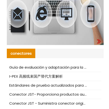
conectores
Guía de evaluación y adaptación para la producción en serie de componentes de cables nacionales para CNC Tech
I-PEX 高频线束国产替代方案解析
Estándares de prueba actualizados para conectores nacionales bajo la referencia de CLIFF
Conector JST- Proporciona productos auténticos y alternativos del conector JST NSHR-02V-S
Conector JST - Suministra conector original JST GHR-09V-S | productos alternativos