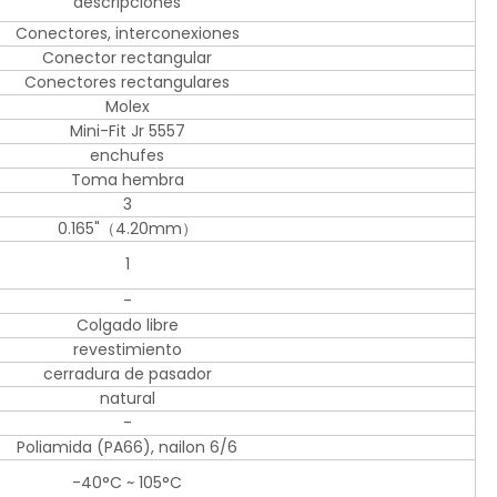
descripciones
Conectores, interconexiones
Conector rectangular
Conectores rectangulares
Molex
Mini-Fit Jr 5557
enchufes
Toma hembra
3
0.165"（4.20mm）
1
-
Colgado libre
revestimiento
cerradura de pasador
natural
-
Poliamida (PA66), nailon 6/6
-40°C ~ 105°C