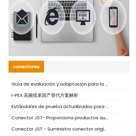
conectores
Guía de evaluación y adaptación para la producción en serie de componentes de cables nacionales para CNC Tech
I-PEX 高频线束国产替代方案解析
Estándares de prueba actualizados para conectores nacionales bajo la referencia de CLIFF
Conector JST- Proporciona productos auténticos y alternativos del conector JST NSHR-02V-S
Conector JST - Suministra conector original JST GHR-09V-S | productos alternativos