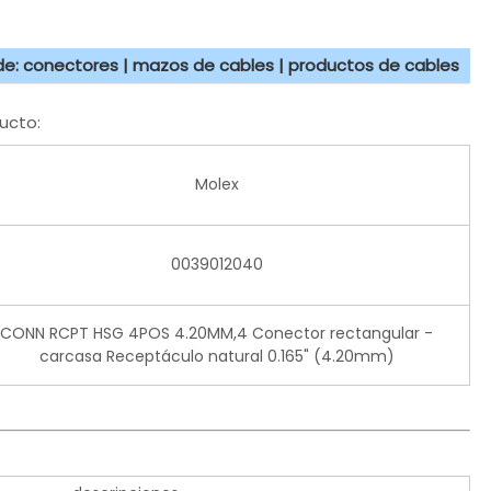
 de: conectores | mazos de cables | productos de cables
ucto:
Molex
0039012040
CONN RCPT HSG 4POS 4.20MM,4 Conector rectangular -
carcasa Receptáculo natural 0.165" (4.20mm)