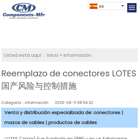
es
Usted está aquí：
Inicio
>
información
Reemplazo de conectores LOTES
国产风险与控制措施
Categoría：información
2025-09-11 08:54:32
Venta y distribución especializada de: conectores |
mazos de cables | productos de cables
LOTES (Jiaze) fue fundada en 1986 y es un fabricante