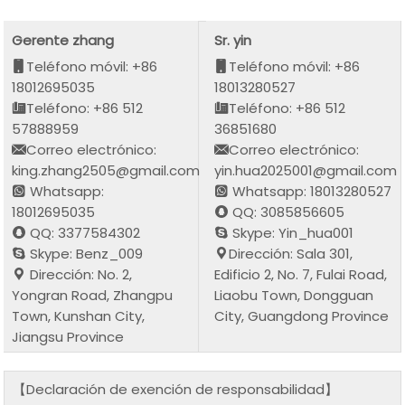
Gerente zhang
Sr. yin
Teléfono móvil: +86
Teléfono móvil: +86
18012695035
18013280527
Teléfono: +86 512
Teléfono: +86 512
57888959
36851680
Correo electrónico:
Correo electrónico:
king.zhang2505@gmail.com
yin.hua2025001@gmail.com
Whatsapp:
Whatsapp: 18013280527
18012695035
QQ: 3085856605
QQ: 3377584302
Skype: Yin_hua001
Skype: Benz_009
Dirección: Sala 301,
Dirección: No. 2,
Edificio 2, No. 7, Fulai Road,
Yongran Road, Zhangpu
Liaobu Town, Dongguan
Town, Kunshan City,
City, Guangdong Province
Jiangsu Province
【Declaración de exención de responsabilidad】