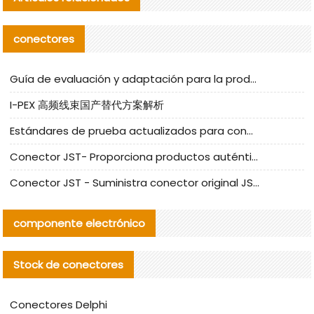
conectores
Guía de evaluación y adaptación para la producción en serie de componentes de cables nacionales para CNC Tech
I-PEX 高频线束国产替代方案解析
Estándares de prueba actualizados para conectores nacionales bajo la referencia de CLIFF
Conector JST- Proporciona productos auténticos y alternativos del conector JST NSHR-02V-S
Conector JST - Suministra conector original JST GHR-09V-S | productos alternativos
componente electrónico
Stock de conectores
Conectores Delphi