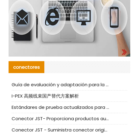
conectores
Guía de evaluación y adaptación para la producción en serie de componentes de cables nacionales para CNC Tech
I-PEX 高频线束国产替代方案解析
Estándares de prueba actualizados para conectores nacionales bajo la referencia de CLIFF
Conector JST- Proporciona productos auténticos y alternativos del conector JST NSHR-02V-S
Conector JST - Suministra conector original JST GHR-09V-S | productos alternativos