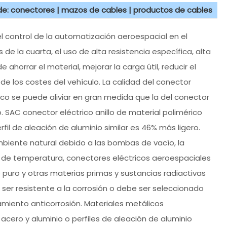
 de: conectores | mazos de cables | productos de cables
el control de la automatización aeroespacial en el
de la cuarta, el uso de alta resistencia específica, alta
 ahorrar el material, mejorar la carga útil, reducir el
e los costes del vehículo. La calidad del conector
ico se puede aliviar en gran medida que la del conector
o. SAC conector eléctrico anillo de material polimérico
fil de aleación de aluminio similar es 46% más ligero.
biente natural debido a las bombas de vacío, la
to de temperatura, conectores eléctricos aeroespaciales
o puro y otras materias primas y sustancias radiactivas
ser resistente a la corrosión o debe ser seleccionado
tamiento anticorrosión. Materiales metálicos
acero y aluminio o perfiles de aleación de aluminio