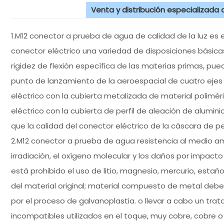
Venta y distribución especializada
1.M12 conector a prueba de agua de calidad de la luz es 
conector eléctrico una variedad de disposiciones básicas 
rigidez de flexión específica de las materias primas, puede
punto de lanzamiento de la aeroespacial de cuatro ejes d
eléctrico con la cubierta metalizada de material polimér
eléctrico con la cubierta de perfil de aleación de alumini
que la calidad del conector eléctrico de la cáscara de per
2.M12 conector a prueba de agua resistencia al medio am
irradiación, el oxígeno molecular y los daños por impac
está prohibido el uso de litio, magnesio, mercurio, estañ
del material original; material compuesto de metal debe 
por el proceso de galvanoplastia. o llevar a cabo un tra
incompatibles utilizados en el toque, muy cobre, cobre o 