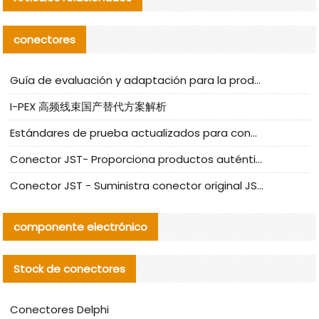
conectores
Guía de evaluación y adaptación para la producción en serie de componentes de cables nacionales para CNC Tech
I-PEX 高频线束国产替代方案解析
Estándares de prueba actualizados para conectores nacionales bajo la referencia de CLIFF
Conector JST- Proporciona productos auténticos y alternativos del conector JST NSHR-02V-S
Conector JST - Suministra conector original JST GHR-09V-S | productos alternativos
componente electrónico
Stock de conectores
Conectores Delphi