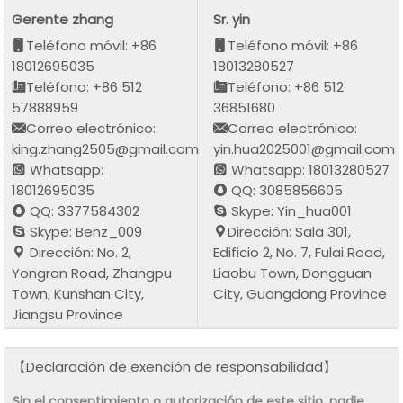
Gerente zhang
Sr. yin
Teléfono móvil: +86
Teléfono móvil: +86
18012695035
18013280527
Teléfono: +86 512
Teléfono: +86 512
57888959
36851680
Correo electrónico:
Correo electrónico:
king.zhang2505@gmail.com
yin.hua2025001@gmail.com
Whatsapp:
Whatsapp: 18013280527
18012695035
QQ: 3085856605
QQ: 3377584302
Skype: Yin_hua001
Skype: Benz_009
Dirección: Sala 301,
Dirección: No. 2,
Edificio 2, No. 7, Fulai Road,
Yongran Road, Zhangpu
Liaobu Town, Dongguan
Town, Kunshan City,
City, Guangdong Province
Jiangsu Province
【Declaración de exención de responsabilidad】
Sin el consentimiento o autorización de este sitio, nadie