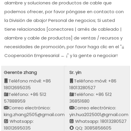
alambre y soluciones de productos de cable que
podemos ofrecer, por favor póngase en contacto con
la División de abajo! Personal de negocios; Si usted
tiene relacionados [conectores | arnés de cableado |
alambre y cable de productos] de ventas / recursos y
necesidades de promoción, por favor haga clic en el "¡¡
Cooperación Empresarial ← ¡" y la gente a negociar!
Gerente zhang
Sr. yin
Teléfono móvil: +86
Teléfono móvil: +86
18012695035
18013280527
Teléfono: +86 512
Teléfono: +86 512
57888959
36851680
Correo electrónico:
Correo electrónico:
king.zhang2505@gmail.com
yin.hua2025001@gmail.com
Whatsapp:
Whatsapp: 18013280527
18012695035
QQ: 3085856605