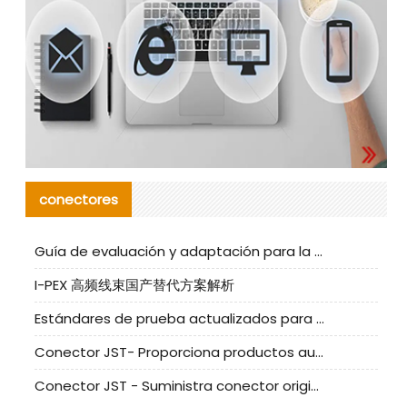
conectores
Guía de evaluación y adaptación para la producción en serie de componentes de cables nacionales para CNC Tech
I-PEX 高频线束国产替代方案解析
Estándares de prueba actualizados para conectores nacionales bajo la referencia de CLIFF
Conector JST- Proporciona productos auténticos y alternativos del conector JST NSHR-02V-S
Conector JST - Suministra conector original JST GHR-09V-S | productos alternativos