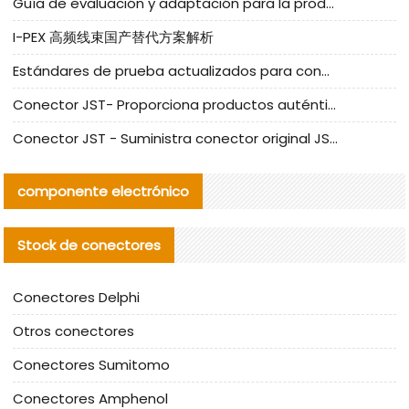
Guía de evaluación y adaptación para la producción en serie de componentes de cables nacionales para CNC Tech
I-PEX 高频线束国产替代方案解析
Estándares de prueba actualizados para conectores nacionales bajo la referencia de CLIFF
Conector JST- Proporciona productos auténticos y alternativos del conector JST NSHR-02V-S
Conector JST - Suministra conector original JST GHR-09V-S | productos alternativos
componente electrónico
Stock de conectores
Conectores Delphi
Otros conectores
Conectores Sumitomo
Conectores Amphenol