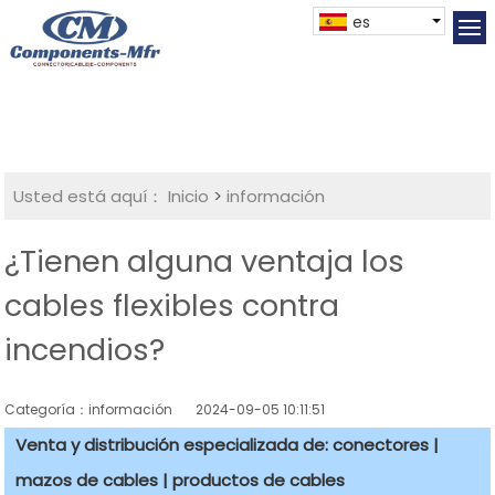
es
Usted está aquí：
Inicio
>
información
¿Tienen alguna ventaja los
cables flexibles contra
incendios?
Categoría：información
2024-09-05 10:11:51
Venta y distribución especializada de: conectores |
mazos de cables | productos de cables