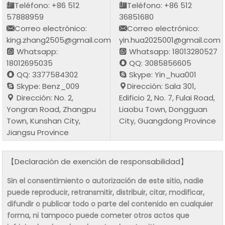
Teléfono: +86 512
Teléfono: +86 512
57888959
36851680
Correo electrónico:
Correo electrónico:
king.zhang2505@gmail.com
yin.hua2025001@gmail.com
Whatsapp:
Whatsapp: 18013280527
18012695035
QQ: 3085856605
QQ: 3377584302
Skype: Yin_hua001
Skype: Benz_009
Dirección: Sala 301,
Dirección: No. 2,
Edificio 2, No. 7, Fulai Road,
Yongran Road, Zhangpu
Liaobu Town, Dongguan
Town, Kunshan City,
City, Guangdong Province
Jiangsu Province
【Declaración de exención de responsabilidad】
Sin el consentimiento o autorización de este sitio, nadie
puede reproducir, retransmitir, distribuir, citar, modificar,
difundir o publicar todo o parte del contenido en cualquier
forma, ni tampoco puede cometer otros actos que