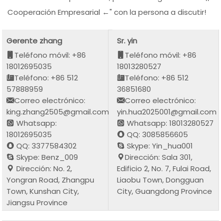
Cooperación Empresarial ←" con la persona a discutir!
Gerente zhang
Sr. yin
Teléfono móvil: +86
Teléfono móvil: +86
18012695035
18013280527
Teléfono: +86 512
Teléfono: +86 512
57888959
36851680
Correo electrónico:
Correo electrónico:
king.zhang2505@gmail.com
yin.hua2025001@gmail.com
Whatsapp:
Whatsapp: 18013280527
18012695035
QQ: 3085856605
QQ: 3377584302
Skype: Yin_hua001
Skype: Benz_009
Dirección: Sala 301,
Dirección: No. 2,
Edificio 2, No. 7, Fulai Road,
Yongran Road, Zhangpu
Liaobu Town, Dongguan
Town, Kunshan City,
City, Guangdong Province
Jiangsu Province