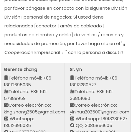
por favor póngase en contacto con la siguiente División
División I personal de negocios; Si usted tiene
relacionados [conector | arnés de cableado |
productos de alambre y cable] de ventas / recursos y
necesidades de promoción, por favor haga clic en el "¡¡
Cooperación Empresarial ←" con la persona a discutir!
Gerente zhang
Sr. yin
Teléfono móvil: +86
Teléfono móvil: +86
18012695035
18013280527
Teléfono: +86 512
Teléfono: +86 512
57888959
36851680
Correo electrónico:
Correo electrónico:
king.zhang2505@gmail.com
yin.hua2025001@gmail.com
Whatsapp:
Whatsapp: 18013280527
18012695035
QQ: 3085856605